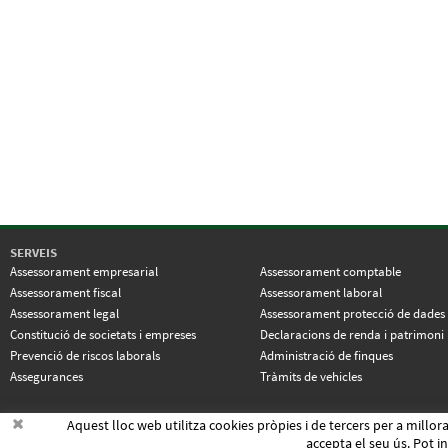
SERVEIS
Assessorament empresarial
Assessorament comptable
Assessorament fiscal
Assessorament laboral
Assessorament legal
Assessorament protecció de dades
Constitució de societats i empreses
Declaracions de renda i patrimoni
Prevenció de riscos laborals
Administració de finques
Assegurances
Tràmits de vehicles
Aquest lloc web utilitza cookies pròpies i de tercers per a millo
ESP
|
CAT
POLITICA DE COOKIES
|
AVÍS LEGAL
accepta el seu ús. Pot 